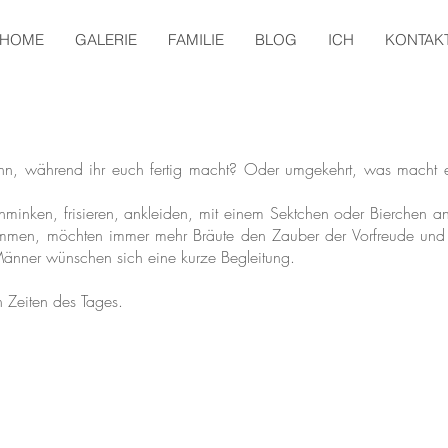
HOME
GALERIE
FAMILIE
BLOG
ICH
KONTAK
n, während ihr euch fertig macht? Oder umgekehrt, was macht e
chminken, frisieren, ankleiden, mit einem Sektchen oder Bierchen an
men, möchten immer mehr Bräute den Zauber der Vorfreude und 
nner wünschen sich eine kurze Begleitung.
en Zeiten des Tages.