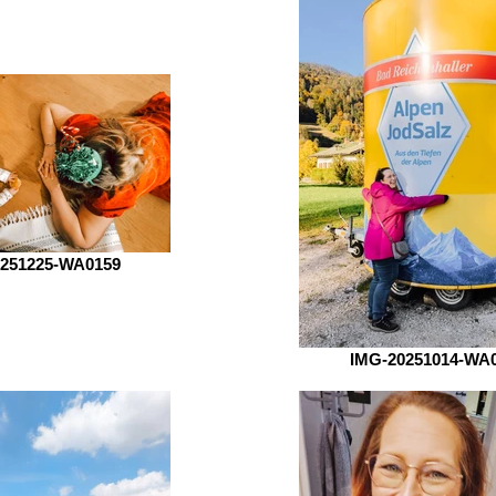
251225-WA0159
IMG-20251014-WA