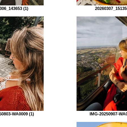
306_143653 (1)
20260307_15135
50803-WA0009 (1)
IMG-20250907-WA