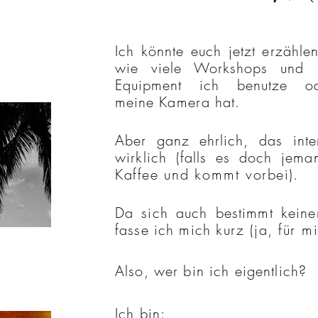
Ich könnte euch jetzt
erzähle
wie viele Workshops und
Equipment ich benutze od
meine
Kamera
hat.
Aber ganz ehrlich, das
inte
wirklich (falls es doch jema
Kaffee
und
kommt
vorbei
).
Da sich auch bestimmt kein
fasse ich mich
kurz (ja, für
m
Also, wer bin ich eigentlich?
Ich bin: