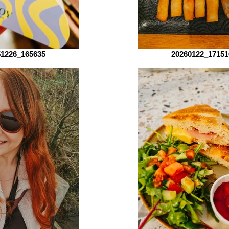
51226_165635
20260122_17151