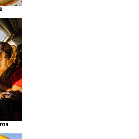
9
0119