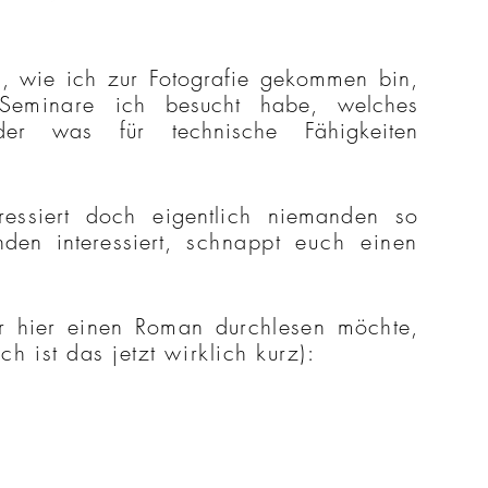
n
, wie ich
zur
Fotografie gekommen bin,
Seminare
ich besucht habe, welches
er was für technische Fähigkeiten
ressier
t doch eigentlich niemanden so
nden interessiert,
schnappt
euch
einen
er hier einen Roman
durchlesen
möchte,
ich
ist das jetzt wirklich kurz)
: