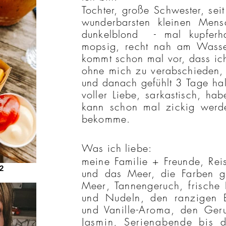
Tochter, große Schwester, sei
wunderbarsten kleinen Men
dunkelblond - mal kupferha
mopsig, recht nah am Wasser 
kommt schon mal vor, dass i
ohne mich zu verabschieden
und danach gefühlt 3
Tage
hal
voller Liebe, sarkastisch, h
kann schon mal zickig werd
bekomme.
Was ich liebe:
meine Familie + Freunde, Re
2
und das Meer, die Farben g
Meer
, Tannengeruch, frische
und Nudeln, den ranzigen
und Vanille-Aroma
, den Ger
Jasmin, Serienabende
bis
d