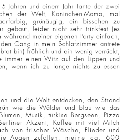
t 5 Jahren und einem Jahr
Tante der zwei
schen der Welt
, Kaninchen
-Mama, mal
arfarbig, grünäugig, ein bisschen zu
gebaut, leider nicht sehr trinkfest (es
ch
während
meiner eigenen Party einfach,
, den Gang
in mein Schlafzimmer antrete
btot bin) fröhlich und ein wenig verrückt,
abe immer einen Witz auf den Lippen und
en, wenn ich zu lange nichts zu essen
isen und die Welt
entdecken
, den Strand
rün wie die Wälder und blau wie das
 Blumen, Musik,
türkise Bergseen, Pizza
Berliner
Akzent, Kaffee mit viel Milch
uch von frischer
Wäsche
, Flieder und
ie
Augen
zufallen
, meine ca. 600