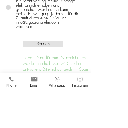
zur Beantwortung meiner Anfrage
elektronisch erhoben und
gespeichert werden. Ich kann
meine Einwilligung jederzeit für die
Zukunft durch eine E-Mail an
info@claudianaruhn.com
widerrufen.
Senden
Lieben Dank für eure Nachricht. Ich
werde innerhalb von 24 Stunden
antworten. Bitte schaut auch im Spam-
Ordner nach.
Phone
Email
Whatsapp
Instagram