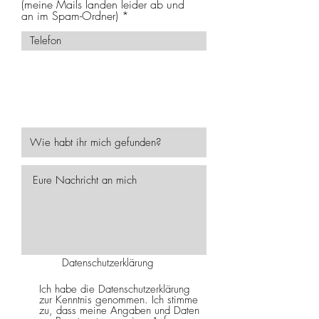
(meine Mails landen leider ab und
an im Spam-Ordner)
Ihr bekommt eine Benachrichtigung per
SMS, sobald ich euch eine Antwort
geschrieben habe. Leider landen meine
E-Mail ab und zu im Spam und so wisst
ihr, dass ihr Post habt.
Datenschutzerklärung
Ich habe die Datenschutzerklärung
zur Kenntnis genommen. Ich stimme
zu, dass meine Angaben und Daten