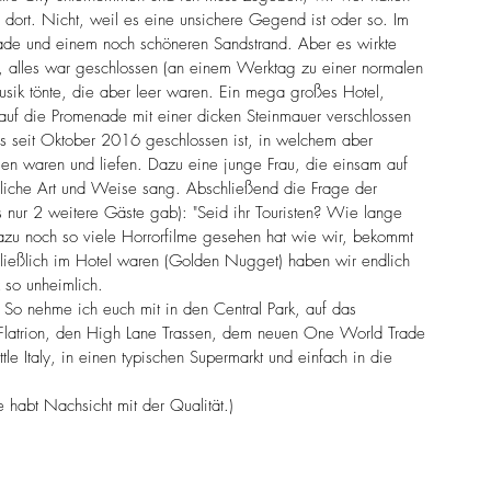
dort. Nicht, weil es eine unsichere Gegend ist oder so. Im 
nade und einem noch schöneren Sandstrand. Aber es wirkte 
, alles war geschlossen (an einem Werktag zu einer normalen 
usik tönte, die aber leer waren. Ein mega großes Hotel, 
auf die Promenade mit einer dicken Steinmauer verschlossen 
 seit Oktober 2016 geschlossen ist, in welchem aber 
en waren und liefen. Dazu eine junge Frau, die einsam auf 
mliche Art und Weise sang. Abschließend die Frage der 
 nur 2 weitere Gäste gab): "Seid ihr Touristen? Wie lange 
azu noch so viele Horrorfilme gesehen hat wie wir, bekommt 
hließlich im Hotel waren (Golden Nugget) haben wir endlich 
so unheimlich. 
. So nehme ich euch mit in den Central Park, auf das 
m Flatrion, den High Lane Trassen, dem neuen One World Trade 
le Italy, in einen typischen Supermarkt und einfach in die 
e habt Nachsicht mit der Qualität.)