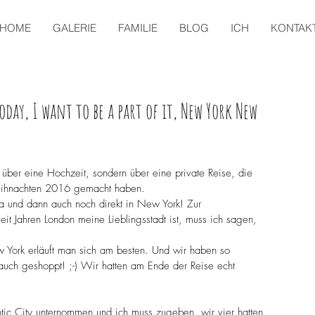
HOME
GALERIE
FAMILIE
BLOG
ICH
KONTAK
day, I want to be a part of it, New York New
 über eine Hochzeit, sondern über eine private Reise, die 
Weihnachten 2016 gemacht haben. 
 und dann auch noch direkt in New York! Zur 
it Jahren London meine Lieblingsstadt ist, muss ich sagen, 
York erläuft man sich am besten. Und wir haben so 
 auch geshoppt! ;-) Wir hatten am Ende der Reise echt 
ic City unternommen und ich muss zugeben, wir vier hatten 