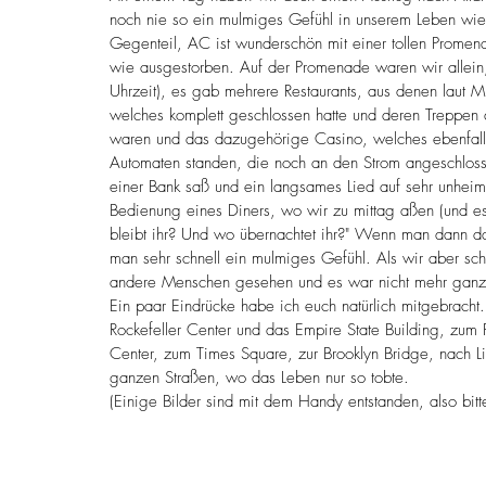
noch nie so ein mulmiges Gefühl in unserem Leben wie 
Gegenteil, AC ist wunderschön mit einer tollen Prome
wie ausgestorben. Auf der Promenade waren wir allein
Uhrzeit), es gab mehrere Restaurants, aus denen laut M
welches komplett geschlossen hatte und deren Treppen 
waren und das dazugehörige Casino, welches ebenfalls
Automaten standen, die noch an den Strom angeschloss
einer Bank saß und ein langsames Lied auf sehr unhei
Bedienung eines Diners, wo wir zu mittag aßen (und es
bleibt ihr? Und wo übernachtet ihr?" Wenn man dann d
man sehr schnell ein mulmiges Gefühl. Als wir aber sc
andere Menschen gesehen und es war nicht mehr ganz 
Ein paar Eindrücke habe ich euch natürlich mitgebracht
Rockefeller Center und das Empire State Building, zu
Center, zum Times Square, zur Brooklyn Bridge, nach Litt
ganzen Straßen, wo das Leben nur so tobte.
(Einige Bilder sind mit dem Handy entstanden, also bitt