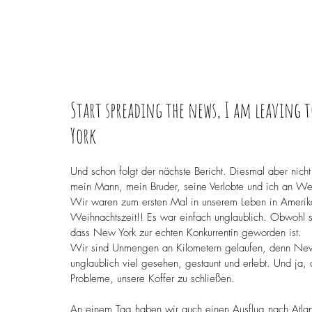
Start spreading the news, I am leaving to
York
Und schon folgt der nächste Bericht. Diesmal aber nicht
mein Mann, mein Bruder, seine Verlobte und ich an 
Wir waren zum ersten Mal in unserem Leben in Amerika
Weihnachtszeit!! Es war einfach unglaublich. Obwohl se
dass New York zur echten Konkurrentin geworden ist. 
Wir sind Unmengen an Kilometern gelaufen, denn New 
unglaublich viel gesehen, gestaunt und erlebt. Und ja,
Probleme, unsere Koffer zu schließen. 
An einem Tag haben wir auch einen Ausflug nach Atlant