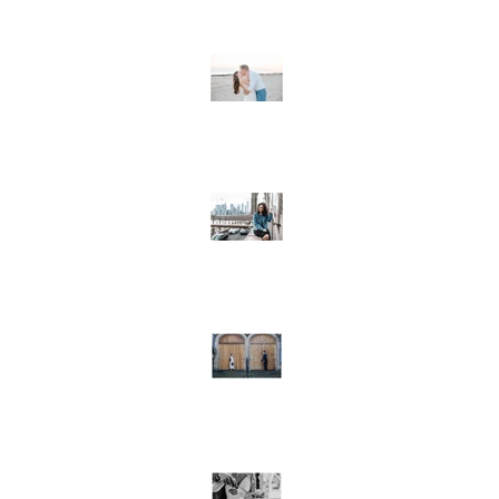
Destination wedding in Vl
Niederlande / Strandhochz
Ausland
Model-Shooting in New Yor
Destination wedding / Hoc
Edinburgh, Schottland
Freie Trauung in Rüdenstei