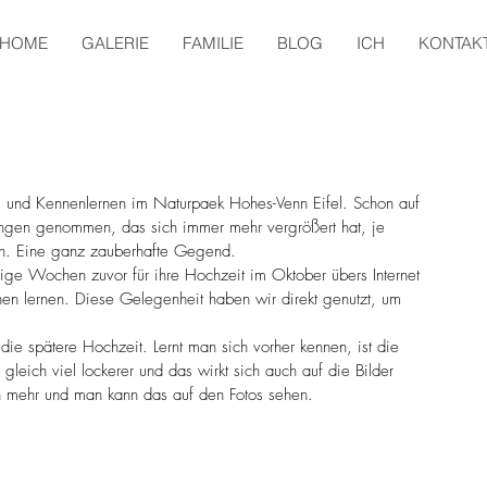
HOME
GALERIE
FAMILIE
BLOG
ICH
KONTAK
g und Kennenlernen im Naturpaek Hohes-Venn Eifel. Schon auf 
ngen genommen, das sich immer mehr vergrößert hat, je 
n. Eine ganz zauberhafte Gegend.
inige Wochen zuvor für ihre Hochzeit im Oktober übers Internet 
nen lernen. Diese Gelegenheit haben wir direkt genutzt, um 
die spätere Hochzeit. Lernt man sich vorher kennen, ist die 
eich viel lockerer und das wirkt sich auch auf die Bilder 
hen mehr und man kann das auf den Fotos sehen.