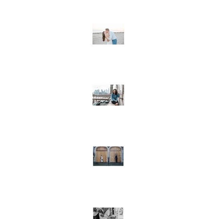
Destination wedding in Vl
Niederlande / Strandhochz
Ausland
Model-Shooting in New Yor
Destination wedding / Hoc
Edinburgh, Schottland
Freie Trauung in Rüdenstei