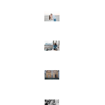
Destination wedding in Vl
Niederlande / Strandhochz
Ausland
Model-Shooting in New Yor
Destination wedding / Hoc
Edinburgh, Schottland
Freie Trauung in Rüdenstei