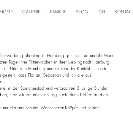
HOME
GALERIE
FAMILIE
BLOG
ICH
KONTAK
n after-wedding Shooting in Hamburg gesucht. Sie und ihr Mann 
zten Tage ihrer Flitterwochen in ihrer Lieblingstadt Hamburg. 
eit im Urlaub in Hamburg und so kam der Kontakt zustande. 
gestellt, dass Florian, Sebastian und ich alle aus 
nen.
erei in der Speicherstadt und verbrachten 3 lustige Stunden 
haben, sind wir am nächsten Tag noch einen Kaffee in eben 
ch nur Florians Schuhe, Manschetten-Knöpfe und seinen 