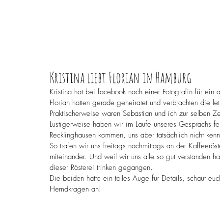
Kristina liebt Florian in Hamburg
Kristina hat bei facebook nach einer Fotografin für ei
Florian hatten gerade geheiratet und verbrachten die let
Praktischerweise waren Sebastian und ich zur selben Z
Lustigerweise haben wir im Laufe unseres Gesprächs fest
Recklinghausen kommen, uns aber tatsächlich nicht ken
So trafen wir uns freitags nachmittags an der Kaffeeröst
miteinander. Und weil wir uns alle so gut verstanden 
dieser Rösterei trinken gegangen.
Die beiden hatte ein tolles Auge für Details, schaut eu
Hemdkragen an!