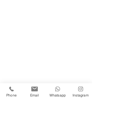
Phone
Email
Whatsapp
Instagram
 Location: 
http://www.ruedenstein.de/gaststaette-
ruedenstein-gasthaus.html
 Florist: http://www.blumen-uellendahl.de
 Kleid: http://www.brautmoden-